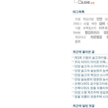
LOVE
(14)
태그목록
인연
모뎀
학강산밭
슁
담배
안테나
선물
북한
식품
초록빛모자
鶴降夏
형강트러스
경
house
작은형집
옥순대교
蕨菜
최근에 올라온 글
제1회 기동리 솔고개마을..
우리 어머이 아이폰 카톡...
단양 솔고개 소구리하우스..
단양 솔고개 솔농원의 농부.
단양 솔고개 학강산 소나무.
단양 솔농원의 영원한 농사.
건축다큐21 공구창고카페..
건축다큐21 영월 외룡리하.
단양 소형 목조주택 방갈로.
영월 외룡리 전원주택 시더.
최근에 달린 댓글