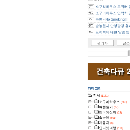
소구리하우스 트위터 
소구리하우스 연락처 
금연 - No Smoking!!!
솔농원과 단양팔경 홈피
트랙백에 대한 알림 입
관리자
글쓰
카테고리
전체
(1171)
소구리하우스
(261)
여행일기
(54)
한국의산하
(23)
솔농원
(695)
자동차
(8)
인터넷여행
(116)