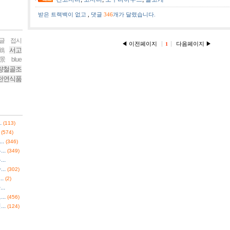
받은 트랙백이 없고
,
댓글
346
개가 달렸습니다.
글
접시
◀ 이전페이지
다음페이지 ▶
1
서고
鶴
景
blue
량철골조
천연식품
.
(113)
(574)
.
(346)
..
(349)
..
..
(302)
.
(2)
..
..
(456)
..
(124)