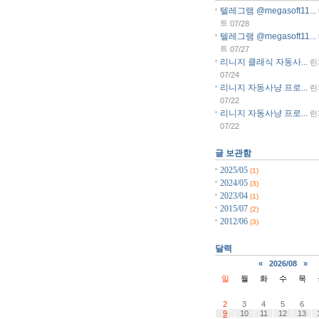
텔레그램 @megasoft11...
트
07/28
텔레그램 @megasoft11...
트
07/27
리니지 클래식 자동사...
린
07/24
리니지 자동사냥 프로...
린
07/22
리니지 자동사냥 프로...
린
07/22
글 보관함
2025/05
(1)
2024/05
(3)
2023/04
(1)
2015/07
(2)
2012/06
(3)
달력
«
2026/08
»
일
월
화
수
목
2
3
4
5
6
9
10
11
12
13