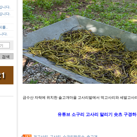
입니다.
입니다.
를..
니다.
기
금수산 자락에 위치한 솔고개마을 고사리밭에서 먹고사리와 세발고사리
유튜브 소구리 고사리 말리기 숏츠 구경
건고사리
,
고사리
,
소구리하우스
,
솔고개