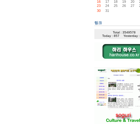
16
17
18
19
20
23
24
25
26
27
30
31
링크
Total : 3549578
Today : 857
Yesterday 