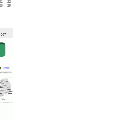
21
22
28
29
: 997