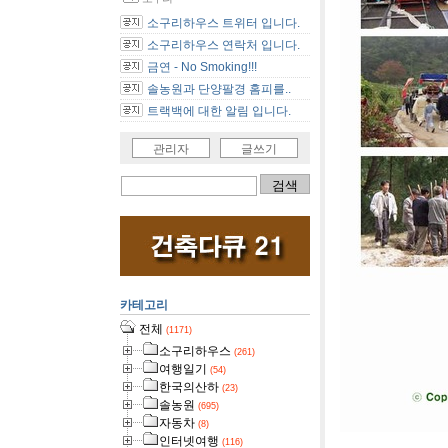
소구리하우스 트위터 입니다.
소구리하우스 연락처 입니다.
금연 - No Smoking!!!
솔농원과 단양팔경 홈피를..
트랙백에 대한 알림 입니다.
관리자
글쓰기
카테고리
전체
(1171)
소구리하우스
(261)
여행일기
(54)
한국의산하
(23)
솔농원
(695)
자동차
(8)
인터넷여행
우리 할아부
(116)