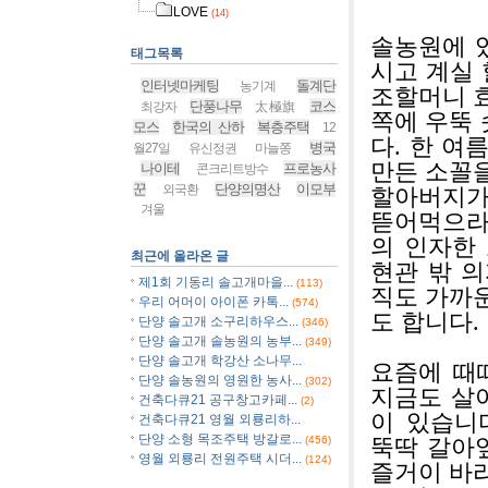
LOVE
(14)
솔농원에 
태그목록
시고 계실 
인터넷마케팅
돌계단
농기계
조할머니 
단풍나무
코스
최강자
太極旗
쪽에 우뚝
모스
한국의 산하
복층주택
12
다. 한 여
병국
월27일
유신정권
마늘쫑
만든 소꼴
나이테
프로농사
콘크리트방수
꾼
단양의명산
이모부
외국환
할아버지가
겨울
뜯어먹으라
의 인자한
최근에 올라온 글
현관 밖 
제1회 기동리 솔고개마을...
(113)
직도 가까
우리 어머이 아이폰 카톡...
(574)
도 합니다.
단양 솔고개 소구리하우스...
(346)
단양 솔고개 솔농원의 농부...
(349)
단양 솔고개 학강산 소나무...
요즘에 때
단양 솔농원의 영원한 농사...
(302)
지금도 살아
건축다큐21 공구창고카페...
(2)
이 있습니
건축다큐21 영월 외룡리하...
단양 소형 목조주택 방갈로...
(456)
뚝딱 갈아
영월 외룡리 전원주택 시더...
(124)
즐거이 바