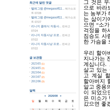
그 것은 
최근에 달린 댓글
으로 바라
텔레그램 @megasoft11...
매가소프
는 농부가 
트
07/28
텔레그램 @megasoft11...
매가소프
는 삶이기
트
07/27
으면 “소가
리니지 클래식 자동사...
린파고
걱정을 하
07/24
짐승도 사
리니지 자동사냥 프로...
린파고
07/22
한 가슴을 
리니지 자동사냥 프로...
린파고
07/22
우리 할아
지나가는 
글 보관함
계십니다.
2025/05
(1)
2024/05
(3)
살고 있는
2023/04
(1)
고 계실 
2015/07
(2)
할아버지 
2012/06
(3)
알고 중용
달력
이 되었으
«
2026/08
»
은 미소가 
일
월
화
수
목
금
토
갔으면 좋
1
2
3
4
5
6
7
8