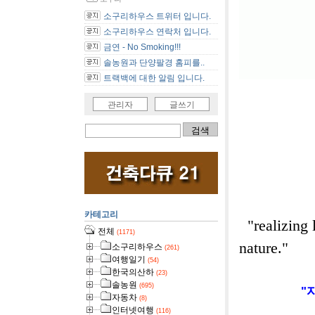
소구리하우스 트위터 입니다.
소구리하우스 연락처 입니다.
금연 - No Smoking!!!
솔농원과 단양팔경 홈피를..
트랙백에 대한 알림 입니다.
[사진] 
관리자
글쓰기
카테고리
"realizing 
전체
(1171)
nature."
소구리하우스
(261)
여행일기
(54)
한국의산하
(23)
솔농원
(695)
"
자동차
(8)
인터넷여행
(116)