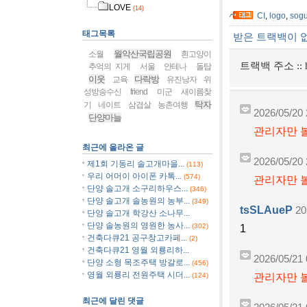
LOVE
(14)
CI
,
logo
,
sogu
태그목록
받은 트랙백이 
월악산국립공원
소월
흰고양이
트랙백 주소 ::
추억의 지게
서울
안테나
돌탑
이웃
다락방
교육
유진낭자
위
성방송수신
friend
미군
새이름찾
탁자
기
네이트
삼겹살
농촌여행
2026/05/20 
단양마늘
관리자만 볼
최근에 올라온 글
2026/05/20 
제1회 기동리 솔고개마을...
(113)
우리 어머이 아이폰 카톡...
(574)
관리자만 볼
단양 솔고개 소구리하우스...
(346)
단양 솔고개 솔농원의 농부...
(349)
tsSLAueP
20
단양 솔고개 학강산 소나무...
단양 솔농원의 영원한 농사...
(302)
1
건축다큐21 공구창고카페...
(2)
건축다큐21 영월 외룡리하...
2026/05/21 
단양 소형 목조주택 방갈로...
(456)
영월 외룡리 전원주택 시더...
관리자만 볼
(124)
최근에 달린 댓글