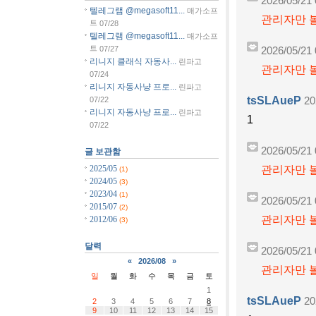
2026/05/21 
텔레그램 @megasoft11...
매가소프
관리자만 볼
트
07/28
텔레그램 @megasoft11...
매가소프
트
07/27
2026/05/21 
리니지 클래식 자동사...
린파고
관리자만 볼
07/24
리니지 자동사냥 프로...
린파고
tsSLAueP
07/22
20
리니지 자동사냥 프로...
린파고
1
07/22
2026/05/21 
글 보관함
관리자만 볼
2025/05
(1)
2024/05
(3)
2023/04
(1)
2026/05/21 
2015/07
(2)
관리자만 볼
2012/06
(3)
달력
2026/05/21 
«
2026/08
»
관리자만 볼
일
월
화
수
목
금
토
1
tsSLAueP
20
2
3
4
5
6
7
8
9
10
11
12
13
14
15