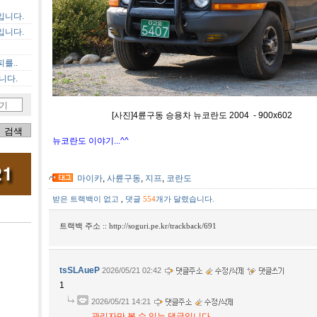
입니다.
입니다.
를..
니다.
기
[사진]4륜구동 승용차 뉴코란도 2004 - 900x602
뉴코란도 이야기...^^
마이카
,
사륜구동
,
지프
,
코란도
받은 트랙백이 없고
,
댓글
554
개가 달렸습니다.
트랙백 주소 ::
http://soguri.pe.kr/trackback/691
tsSLAueP
2026/05/21 02:42
1
2026/05/21 14:21
관리자만 볼 수 있는 댓글입니다.