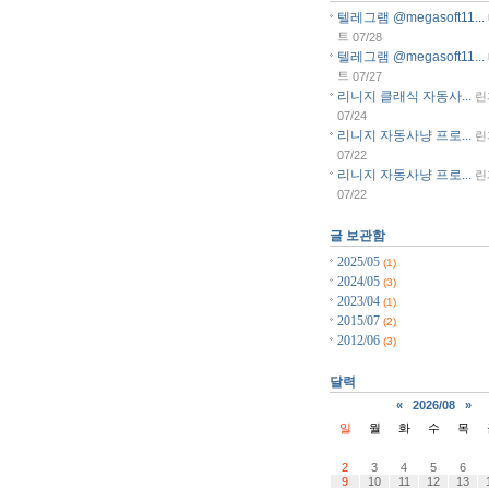
텔레그램 @megasoft11...
트
07/28
텔레그램 @megasoft11...
트
07/27
리니지 클래식 자동사...
린
07/24
리니지 자동사냥 프로...
린
07/22
리니지 자동사냥 프로...
린
07/22
글 보관함
2025/05
(1)
2024/05
(3)
2023/04
(1)
2015/07
(2)
2012/06
(3)
달력
«
2026/08
»
일
월
화
수
목
2
3
4
5
6
9
10
11
12
13