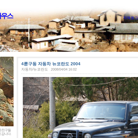
하우스
지역로그
4륜구동 자동차 뉴코란도 2004
자동차/뉴코란도
2008/04/04 16:02
좋은친구들
 갑니다.