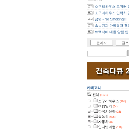
소구리하우스 트위터 
소구리하우스 연락처 
금연 - No Smoking!!!
솔농원과 단양팔경 홈피
트랙백에 대한 알림 입
관리자
글쓰
카테고리
전체
(1171)
소구리하우스
(261)
여행일기
(54)
한국의산하
(23)
솔농원
(695)
자동차
(8)
인터넷여행
(116)