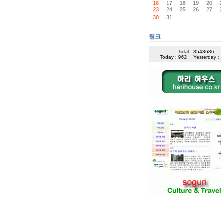
16
17
18
19
20
23
24
25
26
27
30
31
링크
Total : 3548686
Today : 962
Yesterday :