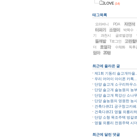
LOVE
(14)
태그목록
자연석
오라버니
PDA
터파기
소영이
박목수
기
과천시
글로벌경영
들깨밭
고란할
T로그인
효열각
더
수채화
독후
엄마
20평
최근에 올라온 글
제1회 기동리 솔고개마을..
우리 어머이 아이폰 카톡...
단양 솔고개 소구리하우스..
단양 솔고개 솔농원의 농부.
단양 솔고개 학강산 소나무.
단양 솔농원의 영원한 농사.
건축다큐21 공구창고카페..
건축다큐21 영월 외룡리하.
단양 소형 목조주택 방갈로.
영월 외룡리 전원주택 시더.
최근에 달린 댓글