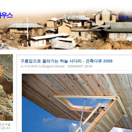
하우스
지역로그
구름집으로 올라가는 하늘 사다리 - 건축다큐 2008
소구리하우스/Soguri-House
2008/09/07 18:59
좋은친구들
 갑니다.