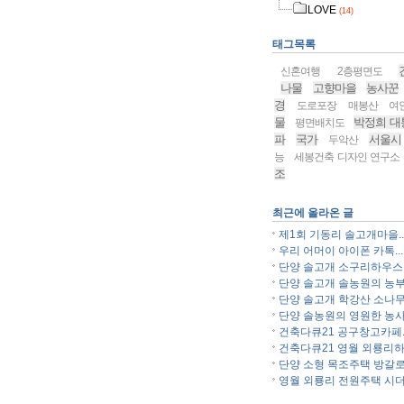
LOVE
(14)
태그목록
신혼여행
2층평면도
나물
고향마을
농사꾼
경
도로포장
매봉산
여
물
박정희 대
평면배치도
파
국가
서울시
두악산
능
세봉건축 디자인 연구소
조
최근에 올라온 글
제1회 기동리 솔고개마을..
우리 어머이 아이폰 카톡...
단양 솔고개 소구리하우스..
단양 솔고개 솔농원의 농부.
단양 솔고개 학강산 소나무.
단양 솔농원의 영원한 농사.
건축다큐21 공구창고카페..
건축다큐21 영월 외룡리하.
단양 소형 목조주택 방갈로.
영월 외룡리 전원주택 시더.