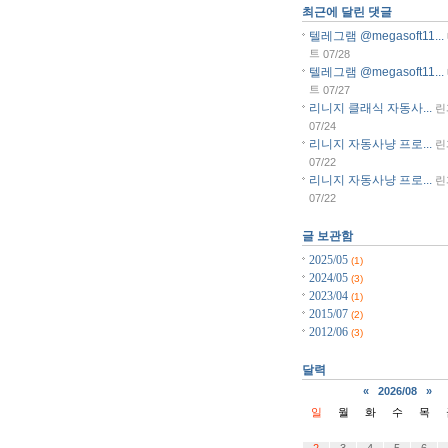
최근에 달린 댓글
텔레그램 @megasoft11...
트
07/28
텔레그램 @megasoft11...
트
07/27
리니지 클래식 자동사...
린
07/24
리니지 자동사냥 프로...
린
07/22
리니지 자동사냥 프로...
린
07/22
글 보관함
2025/05
(1)
2024/05
(3)
2023/04
(1)
2015/07
(2)
2012/06
(3)
달력
«
2026/08
»
일
월
화
수
목
2
3
4
5
6