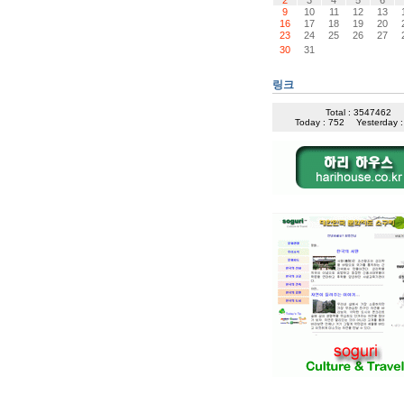
9
10
11
12
13
16
17
18
19
20
23
24
25
26
27
30
31
링크
Total : 3547462
Today : 752
Yesterday 