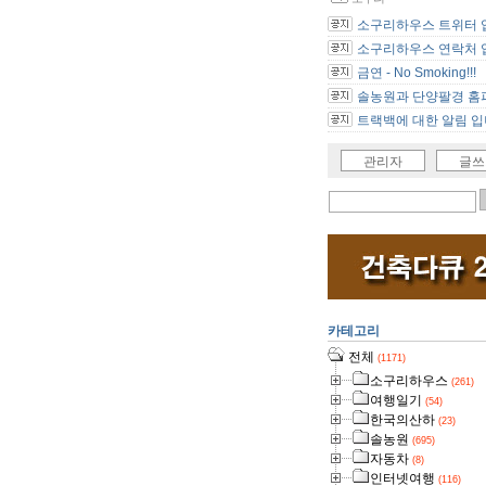
소구리하우스 트위터 
소구리하우스 연락처 
금연 - No Smoking!!!
솔농원과 단양팔경 홈피
트랙백에 대한 알림 입
관리자
글쓰
카테고리
전체
(1171)
소구리하우스
(261)
여행일기
(54)
한국의산하
(23)
솔농원
(695)
자동차
(8)
인터넷여행
(116)