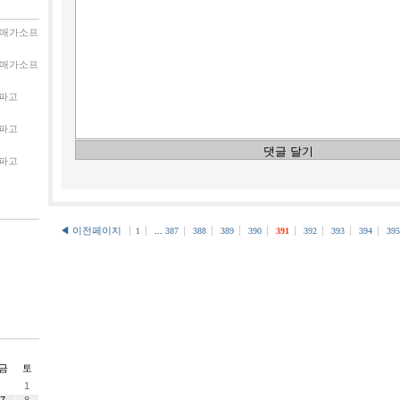
매가소프
매가소프
파고
파고
파고
◀ 이전페이지
1
...
387
388
389
390
391
392
393
394
395
금
토
1
7
8