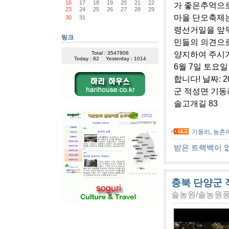
16
17
18
19
20
21
22
가 좋은추억으로
23
24
25
26
27
28
29
마을 단오축제는
30
31
령선거일을 앞
링크
민들의 의견으로
양지하여 주시기
Total : 3547806
Today : 82
Yesterday : 1014
6월 7일 토요
합니다! 날짜: 2
군 적성면 기동
솔고개길 83
기동리
,
농촌
받은 트랙백이 
충북 단양군 
솔농원/솔농원