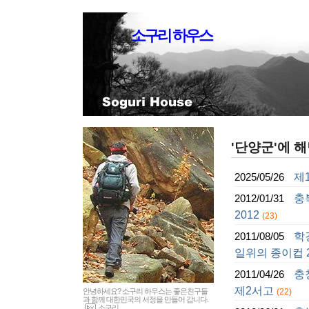
소구리 하우스
'단양군'에 해
제
2025/05/26
충
2012/01/31
2012
(23)
학
2011/08/05
일위의 종이컵 2
충
2011/04/26
제2서고
안녕하세요? 소구리 하우스는 좋은친구들
(22)
과 함께 대한민국의 서정을 만들어 갑니다.
소구리