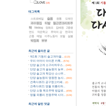
LOVE
(14)
태그목록
슬픔
스트로베일
원통
도메인
과수원집
터밭
철근콘크리트주
택
Weblog
정화조
집배원
2층평
면도
작은학교
추억의 감
한국의
곤충
메밀
이주노동자
포털
설봄
박정희
부부
최근에 올라온 글
제1회 기동리 솔고개마을...
(113)
우리 어머이 아이폰 카톡...
(574)
단양 솔고개 소구리하우스...
(346)
단양 솔고개 솔농원의 농부...
(349)
단양 솔고개 학강산 소나무...
단양 솔농원의 영원한 농사...
(302)
건축다큐21 공구창고카페...
(2)
건축다큐21 영월 외룡리하...
단양 소형 목조주택 방갈로...
(456)
영월 외룡리 전원주택 시더...
(124)
최근에 달린 댓글