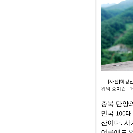
[사진]학강산
위의 종이컵 - 1
충북 단양의
민국 100
산이다. 
여름에도 