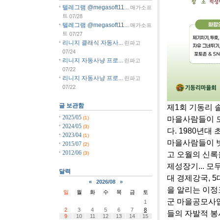
텔레그램 @megasoft11...
매가소프
트
07/28
텔레그램 @megasoft11...
매가소프
트
07/27
리니지 클래식 자동사...
린파고
07/24
리니지 자동사냥 프로...
린파고
07/22
리니지 자동사냥 프로...
린파고
07/22
글 보관함
제1회 기동리 
2025/05
마을사람들이 모
(1)
2024/05
(3)
다. 1980년
2023/04
(1)
마을사람들이 볏
2015/07
(2)
2012/06
고 오월의 신록
(3)
제성장기... 모
달력
대 경제강국, 
«
2026/08
»
을 알리는 이정
일
월
화
수
목
금
토
군 마을공모사업
1
2
3
4
5
6
7
8
들의 자발적 봉
9
10
11
12
13
14
15