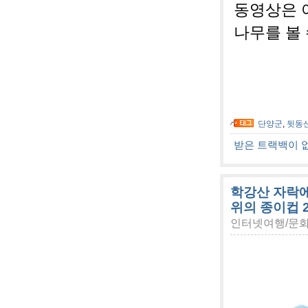
동영상은 
나무를 볼 
단양군
,
뒷동
받은 트랙백이 
학강산 자락에
위의 종이컵 2
인터넷여행/문