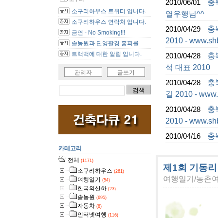
충
2010/06/01
소구리하우스 트위터 입니다.
열우행님^^
소구리하우스 연락처 입니다.
충
2010/04/29
금연 - No Smoking!!!
2010 - www.sh
솔농원과 단양팔경 홈피를..
트랙백에 대한 알림 입니다.
충
2010/04/28
석 대표 2010
관리자
글쓰기
충
2010/04/28
길 2010 - www.
충
2010/04/28
2010 - www.sh
충
2010/04/16
카테고리
전체
(1171)
제1회 기동리
소구리하우스
(261)
여행일기/농촌
여행일기
(54)
한국의산하
(23)
솔농원
(695)
자동차
(8)
인터넷여행
(116)