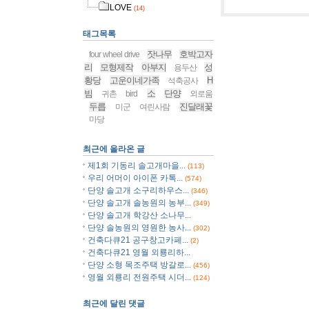
LOVE
(14)
태그목록
잣나무
호박고자
four wheel drive
리
모형제작
아부지
성
용두산
황당
고운이네가족
H
석축공사
빔
소
단양
귀촌
bird
외로움
두릅
진달래꽃
미군
여린사람
마당
최근에 올라온 글
제1회 기동리 솔고개마을...
(113)
우리 어머이 아이폰 카톡...
(574)
단양 솔고개 소구리하우스...
(346)
단양 솔고개 솔농원의 농부...
(349)
단양 솔고개 학강산 소나무...
단양 솔농원의 영원한 농사...
(302)
건축다큐21 공구창고카페...
(2)
건축다큐21 영월 외룡리하...
단양 소형 목조주택 방갈로...
(456)
영월 외룡리 전원주택 시더...
(124)
최근에 달린 댓글