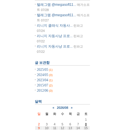
텔레그램 @megasoft11...
매가소프
트
07/28
텔레그램 @megasoft11...
매가소프
트
07/27
리니지 클래식 자동사...
린파고
07/24
리니지 자동사냥 프로...
린파고
07/22
리니지 자동사냥 프로...
린파고
07/22
글 보관함
2025/05
(1)
2024/05
(3)
2023/04
(1)
2015/07
(2)
2012/06
(3)
달력
«
2026/08
»
일
월
화
수
목
금
토
1
2
3
4
5
6
7
8
9
10
11
12
13
14
15