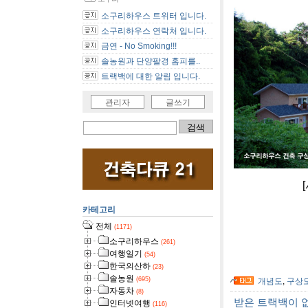
소구리하우스 트위터 입니다.
소구리하우스 연락처 입니다.
금연 - No Smoking!!!
솔농원과 단양팔경 홈피를..
트랙백에 대한 알림 입니다.
관리자
글쓰기
[사진]소구리
카테고리
전체
(1171)
소구리하우스
(261)
여행일기
(54)
한국의산하
(23)
솔농원
(695)
개념도
,
구상
자동차
(8)
받은 트랙백이 
인터넷여행
(116)