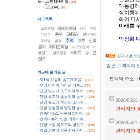
인터넷여행
(116)
대통령에
LOVE
(14)
정치행위
하여 다
태그목록
미래를 
목재사이딩
골조모형
검색
부엌
총무
JAPAN
여장부
광대역망
박정희 대
추억
고추
신축
목화밭
곰봉
공사
레미콘타설
새끼고양이
에
스터드
콘
메랄드
성주현장
영
경제개발
,
박
텐츠
받은 트랙백이 
최근에 올라온 글
트랙백 주소 ::
제1회 기동리 솔고개마을...
(113)
우리 어머이 아이폰 카톡...
(574)
단양 솔고개 소구리하우스...
(346)
단양 솔고개 솔농원의 농부...
(349)
2026/05/21 
단양 솔고개 학강산 소나무...
단양 솔농원의 영원한 농사...
관리자만 볼
(302)
건축다큐21 공구창고카페...
(2)
건축다큐21 영월 외룡리하...
2026/05/21 
단양 소형 목조주택 방갈로...
(456)
관리자만 볼
영월 외룡리 전원주택 시더...
(124)