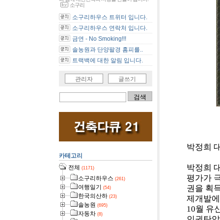
소구리
소구리하우스 트위터 입니다.
소구리하우스 연락처 입니다.
금연 - No Smoking!!!
솔농원과 단양팔경 홈피를..
트랙백에 대한 알림 입니다.
관리자
글쓰기
[사진]
박정희 대통
카테고리
박정희 
전체
(1171)
평가가 극
소구리하우스
(261)
권을 획
여행일기
(54)
한국의산하
제개발에
(23)
솔농원
(695)
10월 
자동차
(8)
인권탄압