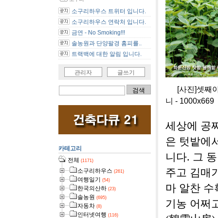
소구리하우스 트위터 입니다.
소구리하우스 연락처 입니다.
금연 - No Smoking!!!
솔농원과 단양팔경 홈피를..
트랙백에 대한 알림 입니다.
관리자
글쓰기
[사진]셋째아
니 - 1000x669
세상에 공짜
은 텃밭에
카테고리
니다. 그 
전체
(1171)
주고 김매기
소구리하우스
(261)
여행일기
(54)
마 알찬 수
한국의산하
(23)
솔농원
(695)
기농 어쩌
자동차
(8)
인터넷여행
(116)