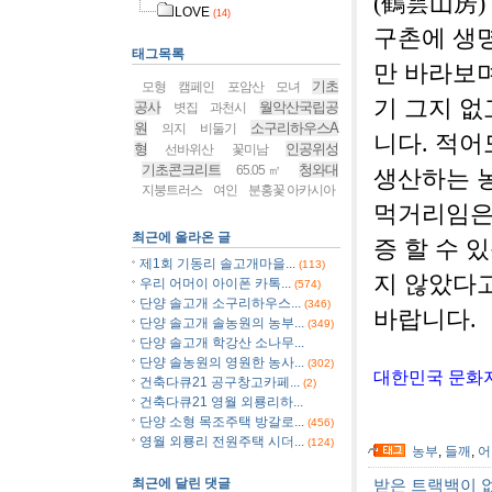
(鶴雲山房)
LOVE
(14)
구촌에 생
태그목록
만 바라보
기초
모형
캠페인
포암산
모녀
기 그지 없
공사
월악산국립공
볏집
과천시
원
소구리하우스A
의지
비둘기
니다. 적
형
인공위성
선바위산
꽃미남
기초콘크리트
청와대
65.05㎡
생산하는 
지붕트러스
여인
분홍꽃 아카시아
먹거리임은 
최근에 올라온 글
증 할 수 
제1회 기동리 솔고개마을...
(113)
지 않았다
우리 어머이 아이폰 카톡...
(574)
단양 솔고개 소구리하우스...
(346)
바랍니다.
단양 솔고개 솔농원의 농부...
(349)
단양 솔고개 학강산 소나무...
단양 솔농원의 영원한 농사...
(302)
대한민국 문화지
건축다큐21 공구창고카페...
(2)
건축다큐21 영월 외룡리하...
단양 소형 목조주택 방갈로...
(456)
영월 외룡리 전원주택 시더...
(124)
농부
,
들깨
,
어
최근에 달린 댓글
받은 트랙백이 