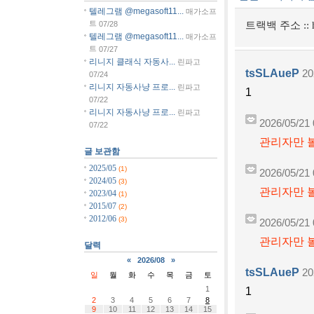
텔레그램 @megasoft11...
매가소프
트
07/28
트랙백 주소 ::
텔레그램 @megasoft11...
매가소프
트
07/27
리니지 클래식 자동사...
린파고
tsSLAueP
20
07/24
리니지 자동사냥 프로...
린파고
1
07/22
리니지 자동사냥 프로...
린파고
2026/05/21 
07/22
관리자만 볼
글 보관함
2025/05
(1)
2026/05/21 
2024/05
(3)
관리자만 볼
2023/04
(1)
2015/07
(2)
2012/06
(3)
2026/05/21 
관리자만 볼
달력
«
2026/08
»
tsSLAueP
20
일
월
화
수
목
금
토
1
1
2
3
4
5
6
7
8
9
10
11
12
13
14
15