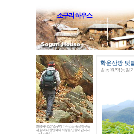
소구리 하우스
학운산방 텃밭
솔농원/영농일
안녕하세요? 소구리 하우스는 좋은친구들
과 함께 대한민국의 서정을 만들어 갑니다.
소구리