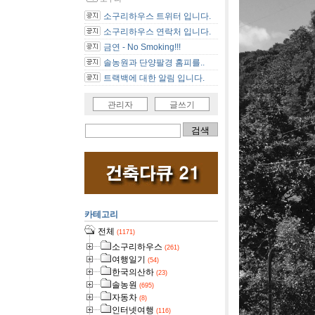
소구리하우스 트위터 입니다.
소구리하우스 연락처 입니다.
금연 - No Smoking!!!
솔농원과 단양팔경 홈피를..
트랙백에 대한 알림 입니다.
관리자
글쓰기
카테고리
전체
(1171)
소구리하우스
(261)
여행일기
(54)
한국의산하
(23)
솔농원
(695)
자동차
(8)
인터넷여행
(116)