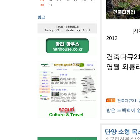
30
31
링크
Total : 3550518
[사진]건축
Today : 716
Yesterday : 1081
2012
건축다큐2
영월 외룡
건축다큐21
,
받은 트랙백이 
단양 소형 목
소구리하우스/