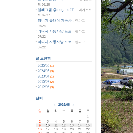
트
07/28
텔레그램 @megasoft11...
매가소프
트
07/27
리니지 클래식 자동사...
린파고
07/24
리니지 자동사냥 프로...
린파고
07/22
리니지 자동사냥 프로...
린파고
07/22
글 보관함
2025/05
(1)
2024/05
(3)
2023/04
(1)
2015/07
(2)
2012/06
(3)
달력
«
2026/08
»
일
월
화
수
목
금
토
1
2
3
4
5
6
7
8
9
10
11
12
13
14
15
16
17
18
19
20
21
22
23
24
25
26
27
28
29