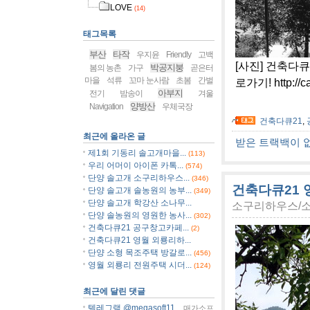
LOVE
(14)
태그목록
부산
타작
우지윤
Friendly
고백
[사진] 건축다큐
박공지붕
봄의 농촌
가구
곧은터
마을
석류
꼬마 눈사람
초봄
간벌
로가기! http://c
아부지
전기
밤송이
겨울
양방산
Navigation
우체국장
건축다큐21
,
최근에 올라온 글
받은 트랙백이 
제1회 기동리 솔고개마을...
(113)
우리 어머이 아이폰 카톡...
(574)
단양 솔고개 소구리하우스...
(346)
건축다큐21 
단양 솔고개 솔농원의 농부...
(349)
단양 솔고개 학강산 소나무...
소구리하우스/
단양 솔농원의 영원한 농사...
(302)
건축다큐21 공구창고카페...
(2)
건축다큐21 영월 외룡리하...
단양 소형 목조주택 방갈로...
(456)
영월 외룡리 전원주택 시더...
(124)
최근에 달린 댓글
텔레그램 @megasoft11...
매가소프