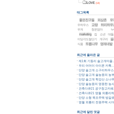
LOVE
(14)
태그목록
좋은친구들
외삼촌
우
교량
하리하우
우하우스
우져
청운엄마
누
marketing
집
소년
대들
슬
이딩각도절단기
개구리
두릅나무
영재네밭
식품
최근에 올라온 글
제1회 기동리 솔고개마을..
우리 어머이 아이폰 카톡...
단양 솔고개 소구리하우스..
단양 솔고개 솔농원의 농부.
단양 솔고개 학강산 소나무.
단양 솔농원의 영원한 농사.
건축다큐21 공구창고카페..
건축다큐21 영월 외룡리하.
단양 소형 목조주택 방갈로.
영월 외룡리 전원주택 시더.
최근에 달린 댓글