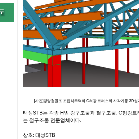
[사진]경량철골조 조립식주택의 C혀강 트러스와 사각기둥 3D설
태성STB는 각종 H빔 강구조물과 철구조물, C형강
는 철구조물 전문업체이다.
상호: 태성STB