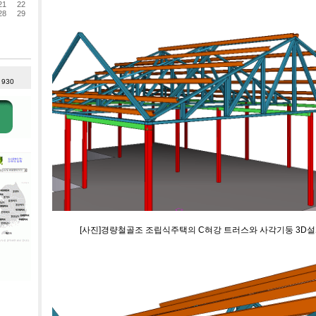
21
22
28
29
: 930
[사진]경량철골조 조립식주택의 C혀강 트러스와 사각기둥 3D