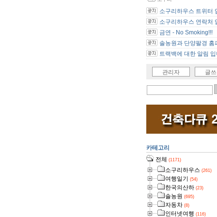
소구리하우스 트위터 
소구리하우스 연락처 
금연 - No Smoking!!!
솔농원과 단양팔경 홈피
트랙백에 대한 알림 입
관리자
글쓰
카테고리
전체
(1171)
소구리하우스
(261)
여행일기
(54)
한국의산하
(23)
솔농원
(695)
자동차
(8)
인터넷여행
(116)