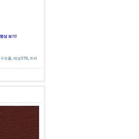
영상 보기!
철구조물
,
태성STB
,
트러