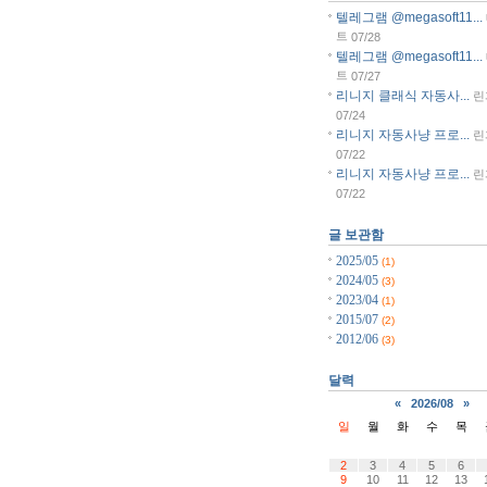
텔레그램 @megasoft11...
트
07/28
텔레그램 @megasoft11...
트
07/27
리니지 클래식 자동사...
린
07/24
리니지 자동사냥 프로...
린
07/22
리니지 자동사냥 프로...
린
07/22
글 보관함
2025/05
(1)
2024/05
(3)
2023/04
(1)
2015/07
(2)
2012/06
(3)
달력
«
2026/08
»
일
월
화
수
목
2
3
4
5
6
9
10
11
12
13