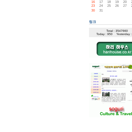
16
17
18
19
20
23
24
25
26
27
30
31
링크
Total : 3547660
Today : 950
Yesterday 