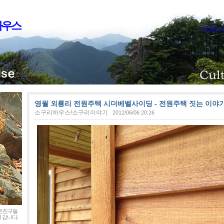
하우스
지역로그
영월 외룡리 전원주택 시더베벨사이딩 - 전원주택 짓는 이야기 
소구리하우스/소구리이야기
2012/06/06 20:26
좋은친구들
 갑니다.