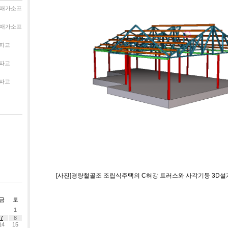
매가소프
매가소프
파고
파고
파고
[사진]경량철골조 조립식주택의 C혀강 트러스와 사각기둥 3D설
금
토
1
7
8
14
15