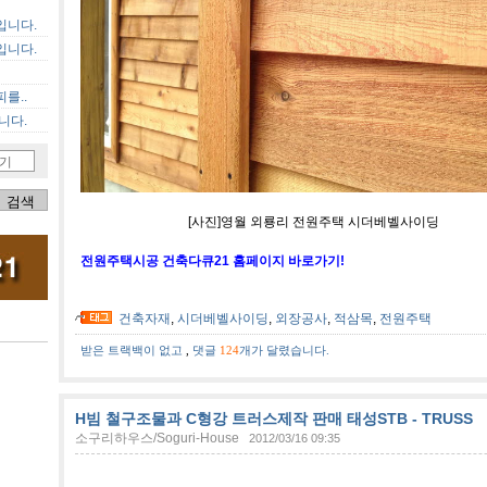
입니다.
입니다.
를..
니다.
기
[사진]영월 외룡리 전원주택 시더베벨사이딩
전원주택시공 건축다큐21 홈페이지 바로가기!
건축자재
,
시더베벨사이딩
,
외장공사
,
적삼목
,
전원주택
받은 트랙백이 없고
,
댓글
124
개가 달렸습니다.
H빔 철구조물과 C형강 트러스제작 판매 태성STB - TRUSS
소구리하우스/Soguri-House
2012/03/16 09:35