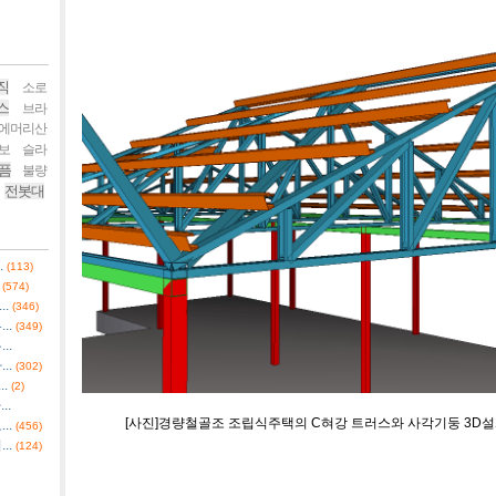
직
소로
스
브라
에머리산
보
슬라
픔
불량
전봇대
.
(113)
(574)
.
(346)
..
(349)
..
..
(302)
.
(2)
..
[사진]경량철골조 조립식주택의 C혀강 트러스와 사각기둥 3D
..
(456)
..
(124)