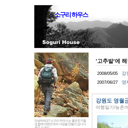
소구리 하우스
'고추밭'에 해
강
2008/05/05
영
2007/06/27
강원도 영월군 
여행일기/농촌
안녕하세요? 소구리 하우스는 좋은친구들
과 함께 대한민국의 서정을 만들어 갑니다.
소구리