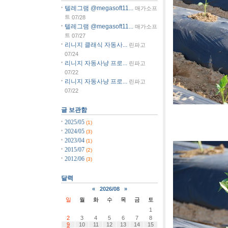
텔레그램 @megasoft11...
매가소프
트
07/28
텔레그램 @megasoft11...
매가소프
트
07/27
리니지 클래식 자동사...
린파고
07/24
리니지 자동사냥 프로...
린파고
07/22
리니지 자동사냥 프로...
린파고
07/22
글 보관함
[사진]강원
2025/05
(1)
2024/05
(3)
2023/04
(1)
2015/07
(2)
2012/06
(3)
달력
«
2026/08
»
일
월
화
수
목
금
토
1
2
3
4
5
6
7
8
9
10
11
12
13
14
15