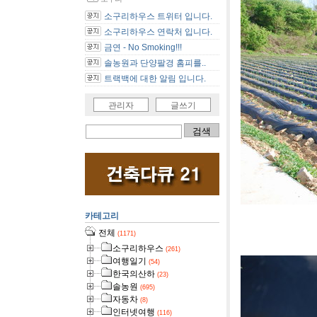
소구리하우스 트위터 입니다.
소구리하우스 연락처 입니다.
금연 - No Smoking!!!
솔농원과 단양팔경 홈피를..
트랙백에 대한 알림 입니다.
관리자
글쓰기
카테고리
[사진]강원
전체
(1171)
소구리하우스
(261)
여행일기
(54)
한국의산하
(23)
솔농원
(695)
자동차
(8)
인터넷여행
(116)