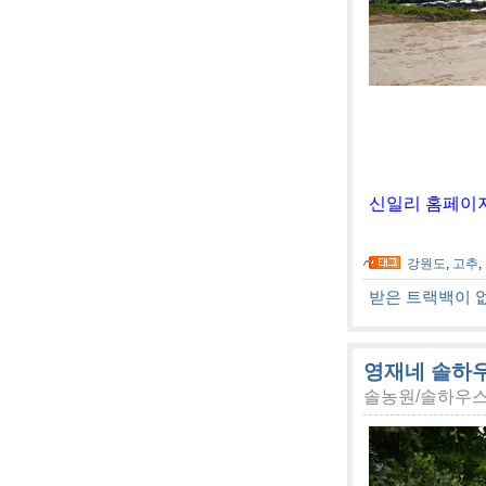
[사진]강원
신일리 홈페이지
강원도
,
고추
,
받은 트랙백이 
영재네 솔하우
솔농원/솔하우