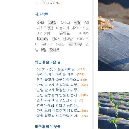
LOVE
(14)
태그목록
아빠
c형강
설경
양순이
OS
까치구멍집
마늘요리
추억의 사진
유튜브
의성현장
관액자
butterfly
인터넷 헌책방
조적마스
느티나무
터
울타리
가은산
일
6평
잣나무
병
최근에 올라온 글
제1회 기동리 솔고개마을...
(113)
우리 어머이 아이폰 카톡...
(574)
단양 솔고개 소구리하우스...
(346)
[사진]강원
단양 솔고개 솔농원의 농부...
(349)
단양 솔고개 학강산 소나무...
단양 솔농원의 영원한 농사...
(302)
건축다큐21 공구창고카페...
(2)
건축다큐21 영월 외룡리하...
단양 소형 목조주택 방갈로...
(456)
영월 외룡리 전원주택 시더...
(124)
최근에 달린 댓글