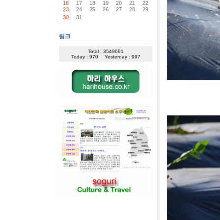
16
17
18
19
20
21
22
23
24
25
26
27
28
29
30
31
링크
Total : 3549691
Today : 970
Yesterday : 997
[사진]강원