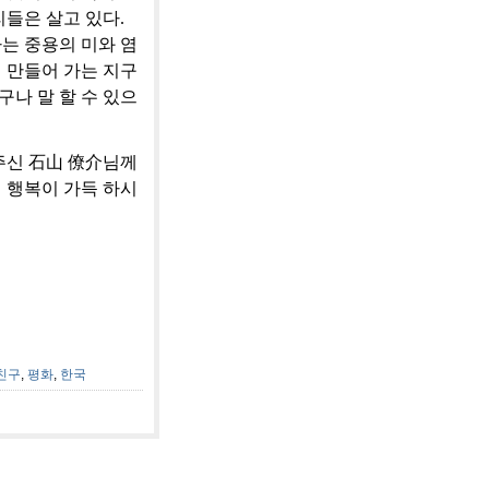
들은 살고 있다.
는 중용의 미와 염
 만들어 가는 지구
구나 말 할 수 있으
주신 石山 僚介님께
 행복이 가득 하시
친구
,
평화
,
한국