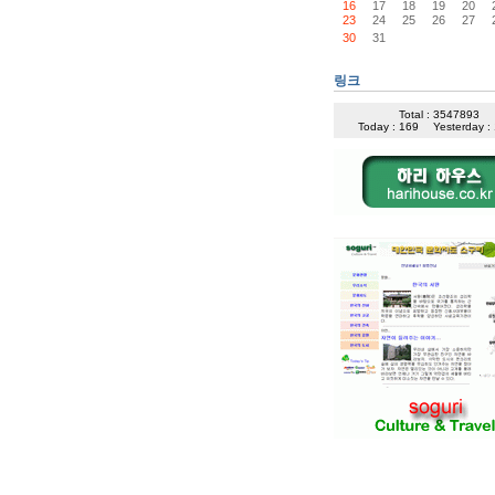
16
17
18
19
20
23
24
25
26
27
30
31
링크
Total : 3547893
Today : 169
Yesterday :