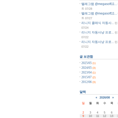
텔레그램 @megasoft11...
트
07/28
텔레그램 @megasoft11...
트
07/27
리니지 클래식 자동사...
린
07/24
리니지 자동사냥 프로...
린
07/22
리니지 자동사냥 프로...
린
07/22
글 보관함
2025/05
(1)
2024/05
(3)
2023/04
(1)
2015/07
(2)
2012/06
(3)
달력
«
2026/08
»
일
월
화
수
목
2
3
4
5
6
9
10
11
12
13