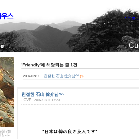
하우스
지역로그
'Friendly'에 해당되는 글 1건
친절한 石山 僚介님^^
2007/02/11
(3)
친절한 石山 僚介님^^
LOVE
2007/02/11 17:23
좋은친구들
 갑니다.