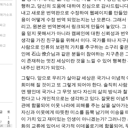
매가소프
행하고, 당신의 도움에 대하여 진심으로 감사드립니다.
내고 새로운 번역판으로 수정하여 웹페이지를 만들었다
매가소프
용이 어떻게 수정 번역 되었는지는 난 모른다. 그래서
파고
리고, 원본은 번역본에서 링크되게 만들어 놓았다. 그
을 믿지 못해서가 아니라 캠페인에 대한 신뢰성과 번
파고
생각을 가진 친구들을 위해서 이다. 국가를 떠나 지구
파고
사람으로 인류의 보편적 가치를 추구하는 소구리 좋은
인에 石山 僚介님과 같은 분들이 참여하는 지구촌은 
이 존재하는 멋진 세상이란 것을 느낄 수 있어 행복한
내주신 편지가 되었다.
그렇다. 앞으로 우리가 살아갈 세상은 국가나 이념적
희미해 질 것이고 또 그렇게 되어야 한다. 솔직히 사
면 땡인데 국가나 그 무엇 보다 자신의 삶의 방식과 
한다고 나 개인적으로는 생각하고 있다. 잘못된 이념
관에 함몰되어 이웃 나라에 피해를 주는 삶을 살아가
자신과 이웃에게 따뜻한 미소를 듬뿍 남기며 이승을 
금
토
1
이 가치 있고 재미있는 인생이 아니겠는가? 그러니깐
7
8
화의 교류에 있어서 국가적 이데올로기에 함몰되어,
14
15