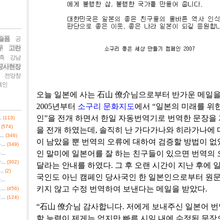
슬픔
공
무
고란
축
강남
공사현장
전망창
페인
오늘 일본에 사는 石山 僚介님으로부터 반가운 메일을 
2005년부터
소구리 문화지도
에서 “일본의 미래를 위
.
인”을 전개 하면서 한일 자동번역기로 번역한 문장을
(113)
(574)
을 전개 하였는데, 솔직히 난 가다가나와 히라가나에 
.
(346)
이 남았을 뿐 번역의 오류에 대하여 검증할 방법이 없
..
(349)
..
인 말미에 일본어를 잘 하는 친구들이 있으면 번역의 
..
(302)
달라는 안내를 하였다. 그 후 오랜 시간이 지난 후에 
.
(2)
국인도 아닌 캠페인 당사국인 한 일본인으로부터 원
..
..
키지 않고 수정 번역하여 보낸다는 메일을 받았다.
(456)
..
(124)
“石山 僚介님 감사합니다. 저에게 보내주신 일본어 
할 능력이 제게는 없지만 빠른 시일 내에 수정된 문장