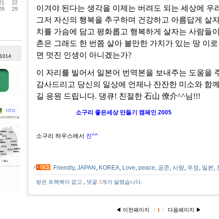
21
22
이겨야 된다는 생각을 이제는 버려도 되는 세상에 우리
28
29
그저 자신의 행복을 추구하며 건강하고 아름답게 살자
치를 가슴에 담고 평화롭고 행복하게 살자는 사람들이
촌은 그래도 한 번쯤 살아 볼만한 가치가 있는 땅 이로
면 멋진 인생이 아니겠는가?
 1014
이 자리를 빌어서 일본어 번역본을 보내주는 도움을 
감사드리고 당신의 일상에 언제나 잔잔한 미소와 함께
길 응원 드립니다. 댕큐! 친절한 石山 僚介^^님!!!
소구리 좋은세상 만들기 캠페인 2005
소구리 하우스에서
진^^
Friendly
,
JAPAN
,
KOREA
,
Love
,
peace
,
공존
,
사랑
,
우정
,
일본
,
받은 트랙백이 없고
,
댓글
3
개가 달렸습니다.
◀ 이전페이지
다음페이지 ▶
1