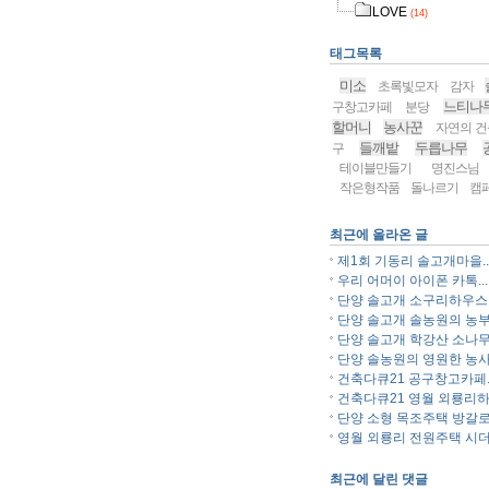
LOVE
(14)
태그목록
미소
초록빛모자
감자
느티나
구창고카페
분당
할머니
농사꾼
자연의 건
들깨밭
두릅나무
구
테이블만들기
명진스님
작은형작품
돌나르기
캠
최근에 올라온 글
제1회 기동리 솔고개마을..
우리 어머이 아이폰 카톡...
단양 솔고개 소구리하우스..
단양 솔고개 솔농원의 농부.
단양 솔고개 학강산 소나무.
단양 솔농원의 영원한 농사.
건축다큐21 공구창고카페..
건축다큐21 영월 외룡리하.
단양 소형 목조주택 방갈로.
영월 외룡리 전원주택 시더.
최근에 달린 댓글