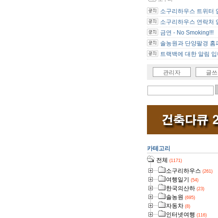
소구리하우스 트위터 
소구리하우스 연락처 
금연 - No Smoking!!!
솔농원과 단양팔경 홈피
트랙백에 대한 알림 입
관리자
글쓰
카테고리
전체
(1171)
소구리하우스
(261)
여행일기
(54)
한국의산하
(23)
솔농원
(695)
자동차
(8)
인터넷여행
(116)