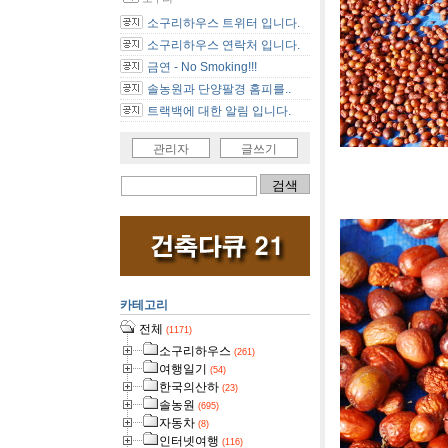
소구리하우스 트위터 입니다.
소구리하우스 연락처 입니다.
금연 - No Smoking!!!
솔농원과 단양팔경 홈피를..
트랙백에 대한 알림 입니다.
관리자
글쓰기
[사진]충
카테고리
전체
(1171)
소구리하우스
(261)
여행일기
(54)
한국의산하
(23)
솔농원
(695)
자동차
(8)
인터넷여행
(116)