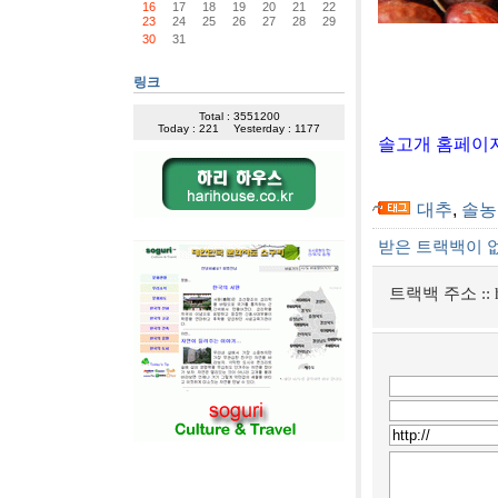
16
17
18
19
20
21
22
23
24
25
26
27
28
29
30
31
[사진]충
링크
Total : 3551200
Today : 221
Yesterday : 1177
솔고개 홈페이지
대추
,
솔농
받은 트랙백이 
트랙백 주소 ::