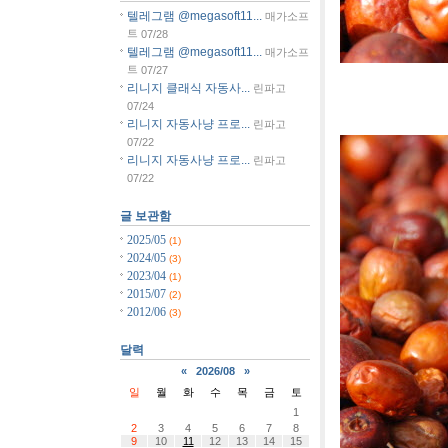
텔레그램 @megasoft11...
매가소프
트
07/28
텔레그램 @megasoft11...
매가소프
트
07/27
리니지 클래식 자동사...
린파고
[사진]충
07/24
리니지 자동사냥 프로...
린파고
07/22
리니지 자동사냥 프로...
린파고
07/22
글 보관함
2025/05
(1)
2024/05
(3)
2023/04
(1)
2015/07
(2)
2012/06
(3)
달력
«
2026/08
»
일
월
화
수
목
금
토
1
2
3
4
5
6
7
8
9
10
11
12
13
14
15