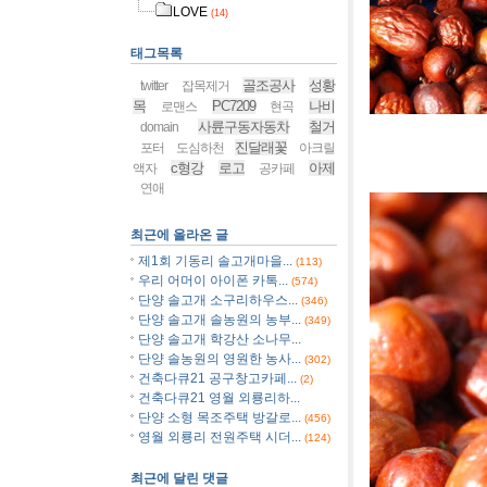
LOVE
(14)
태그목록
골조공사
성황
twitter
잡목제거
목
PC7209
나비
로맨스
현곡
사륜구동자동차
철거
domain
진달래꽃
포터
도심하천
아크릴
[사진]충
c형강
로고
아제
액자
공카페
연애
최근에 올라온 글
제1회 기동리 솔고개마을...
(113)
우리 어머이 아이폰 카톡...
(574)
단양 솔고개 소구리하우스...
(346)
단양 솔고개 솔농원의 농부...
(349)
단양 솔고개 학강산 소나무...
단양 솔농원의 영원한 농사...
(302)
건축다큐21 공구창고카페...
(2)
건축다큐21 영월 외룡리하...
단양 소형 목조주택 방갈로...
(456)
영월 외룡리 전원주택 시더...
(124)
최근에 달린 댓글