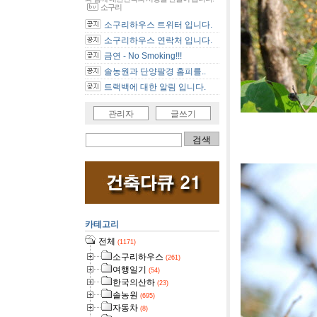
소구리
소구리하우스 트위터 입니다.
소구리하우스 연락처 입니다.
금연 - No Smoking!!!
솔농원과 단양팔경 홈피를..
트랙백에 대한 알림 입니다.
관리자
글쓰기
[사진]유
카테고리
전체
(1171)
소구리하우스
(261)
여행일기
(54)
한국의산하
(23)
솔농원
(695)
자동차
(8)