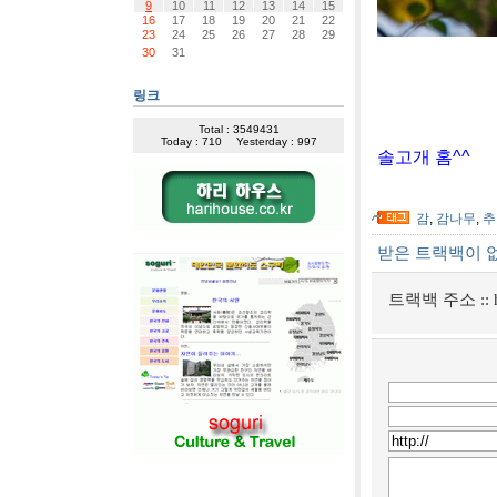
9
10
11
12
13
14
15
16
17
18
19
20
21
22
23
24
25
26
27
28
29
30
31
[사진]유
링크
Total : 3549431
Today : 710
Yesterday : 997
솔고개 홈^^
감
,
감나무
,
추
받은 트랙백이 
트랙백 주소 ::