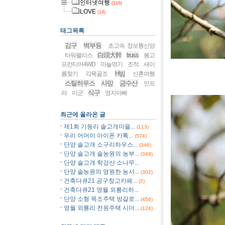
인터넷여행
(116)
LOVE
(14)
태그목록
김구
벽부등
초고속 정보통신망
白頭大幹
truss
타워팰리스
봉고
프런티어4WD
마늘엮기
조적
새이
H빔
름찾기
각목골조
신혼여행
[사진]유
스틸하우스
사망
금수산
인프
식구
라
미군
영지아빠
최근에 올라온 글
제1회 기동리 솔고개마을...
(113)
우리 어머이 아이폰 카톡...
(574)
단양 솔고개 소구리하우스...
(346)
단양 솔고개 솔농원의 농부...
(349)
단양 솔고개 학강산 소나무...
단양 솔농원의 영원한 농사...
(302)
건축다큐21 공구창고카페...
(2)
건축다큐21 영월 외룡리하...
단양 소형 목조주택 방갈로...
(456)
영월 외룡리 전원주택 시더...
(124)