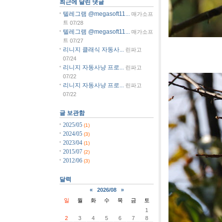
최근에 달린 댓글
텔레그램 @megasoft11...
매가소프
트
07/28
텔레그램 @megasoft11...
매가소프
트
07/27
리니지 클래식 자동사...
린파고
[사진]유
07/24
리니지 자동사냥 프로...
린파고
07/22
리니지 자동사냥 프로...
린파고
07/22
글 보관함
2025/05
(1)
2024/05
(3)
2023/04
(1)
2015/07
(2)
2012/06
(3)
달력
«
2026/08
»
일
월
화
수
목
금
토
1
2
3
4
5
6
7
8