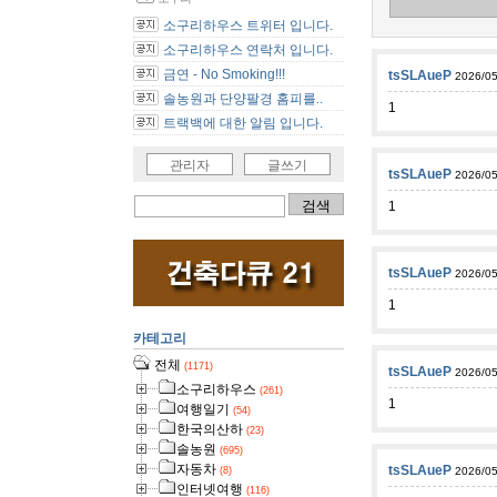
소구리하우스 트위터 입니다.
소구리하우스 연락처 입니다.
금연 - No Smoking!!!
tsSLAueP
2026/05
솔농원과 단양팔경 홈피를..
1
트랙백에 대한 알림 입니다.
관리자
글쓰기
tsSLAueP
2026/05
1
tsSLAueP
2026/05
1
카테고리
전체
(1171)
tsSLAueP
2026/05
소구리하우스
(261)
1
여행일기
(54)
한국의산하
(23)
솔농원
(695)
자동차
tsSLAueP
(8)
2026/05
인터넷여행
(116)