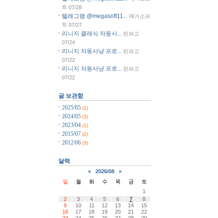
트
07/28
텔레그램 @megasoft11...
매가소프
트
07/27
리니지 클래식 자동사...
린파고
07/24
리니지 자동사냥 프로...
린파고
07/22
리니지 자동사냥 프로...
린파고
07/22
글 보관함
2025/05
(1)
2024/05
(3)
2023/04
(1)
2015/07
(2)
2012/06
(3)
달력
«
2026/08
»
일
월
화
수
목
금
토
1
2
3
4
5
6
7
8
9
10
11
12
13
14
15
16
17
18
19
20
21
22
23
24
25
26
27
28
29