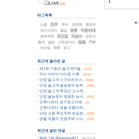
1
LOVE
(14)
태그목록
◀
천주
식품
루바
권문해
행정부
병훈
지윤이네
새끼고양이
돌담
외갓집
지승이
복측주택
방문자
말벌
통계
별밤
고추잠자리
門牌
보라빛
秋景
창고
최근에 올라온 글
제1회 기동리 솔고개마을...
(113)
우리 어머이 아이폰 카톡...
(574)
단양 솔고개 소구리하우스...
(346)
단양 솔고개 솔농원의 농부...
(349)
단양 솔고개 학강산 소나무...
단양 솔농원의 영원한 농사...
(302)
건축다큐21 공구창고카페...
(2)
건축다큐21 영월 외룡리하...
단양 소형 목조주택 방갈로...
(456)
영월 외룡리 전원주택 시더...
(124)
최근에 달린 댓글
텔레그램 @megasoft11...
매가소프