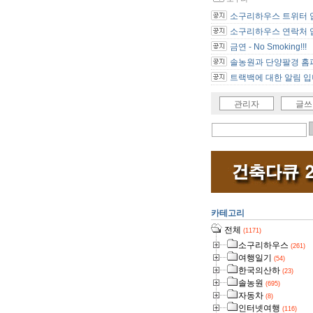
소구리하우스 트위터 
소구리하우스 연락처 
금연 - No Smoking!!!
솔농원과 단양팔경 홈피
트랙백에 대한 알림 입
관리자
글쓰
카테고리
전체
(1171)
소구리하우스
(261)
여행일기
(54)
한국의산하
(23)
솔농원
(695)
자동차
(8)
인터넷여행
(116)