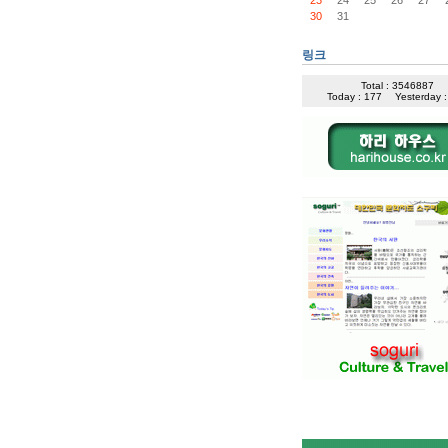
30
31
링크
Total : 3546887
Today : 177
Yesterday 