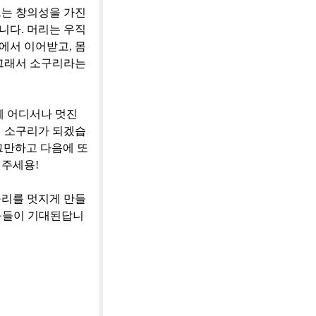
르는
창의성을
가진
니다
.
머리는
우직
에서
이어받고
,
몸
그래서
소구리라는
제
어디서나
멋진
의
소구리가
되겠습
그만하고
다음에
또
주세용
!
구리를
멋지게
만들
구들이
기대된답니