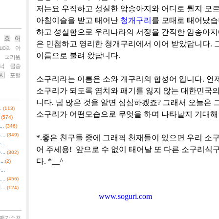
저는요
우직하고
성실한
암송아지와
어디로
튈지
모
아침이슬을
받고
태어난
청개구리
를
모태로
태어났습
하고
성실함으로
우리나라의
서정을
간직한
암송아지
효
어
은
민첩하고
영리한
청개구리에서
이어
받았답니다
.
uoia
아
이름으로
불려
왔답니다
.
국기원
닉
금송
시
포털
소구리라는
이름은
소와
개구리의
합성어
입니다
.
언
소구리가
되도록
염치와
패기를
잃지
않는
대한민국
니다
.
넘 많은
것을
알면
심심하겠죠
?
그래서
오늘은
.
(113)
소구리가
어떤모습으로
무엇을
하며
나타날지
기대해
(574)
.
(346)
..
(349)
*.
좋은
친구들
중에
그래픽
천재들이
있으면
우리
소
..
어
주세용
!
앞으로
수
없이
태어날
또
다른
소구리식
..
(302)
다
. *__^
.
(2)
..
..
(456)
..
(124)
www.soguri.com
매가소프