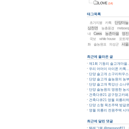
LOVE
(14)
태그목록
단양마늘
초가지붕
카톡
상천면
농총풍경
metaseq
Ceres
농촌마을
영진
내
국보
white house
포토제
서울
화
솔농원표
의성군
최근에 올라온 글
제1회 기동리 솔고개마을..
우리 어머이 아이폰 카톡...
단양 솔고개 소구리하우스..
단양 솔고개 솔농원의 농부.
단양 솔고개 학강산 소나무.
단양 솔농원의 영원한 농사.
건축다큐21 공구창고카페..
건축다큐21 영월 외룡리하.
단양 소형 목조주택 방갈로.
영월 외룡리 전원주택 시더.
최근에 달린 댓글
텔레그램 @megasoft11...