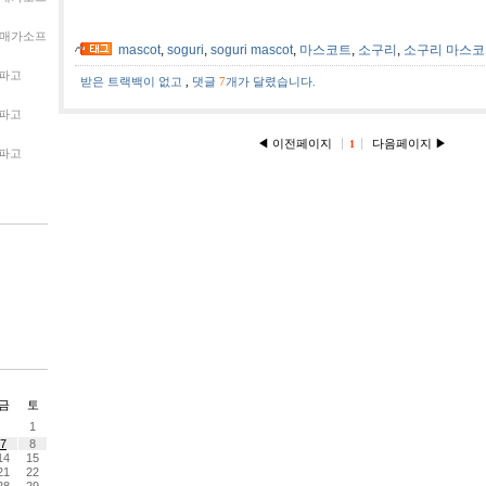
매가소프
mascot
,
soguri
,
soguri mascot
,
마스코트
,
소구리
,
소구리 마스
파고
받은 트랙백이 없고
,
댓글
7
개가 달렸습니다.
파고
◀ 이전페이지
다음페이지 ▶
1
파고
금
토
1
7
8
14
15
21
22
28
29