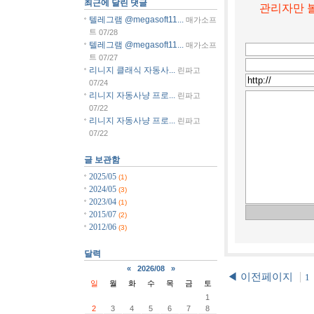
최근에 달린 댓글
관리자만 볼
텔레그램 @megasoft11...
매가소프
트
07/28
텔레그램 @megasoft11...
매가소프
트
07/27
리니지 클래식 자동사...
린파고
07/24
리니지 자동사냥 프로...
린파고
07/22
리니지 자동사냥 프로...
린파고
07/22
글 보관함
2025/05
(1)
2024/05
(3)
2023/04
(1)
2015/07
(2)
2012/06
(3)
달력
«
2026/08
»
◀ 이전페이지
1
일
월
화
수
목
금
토
1
2
3
4
5
6
7
8