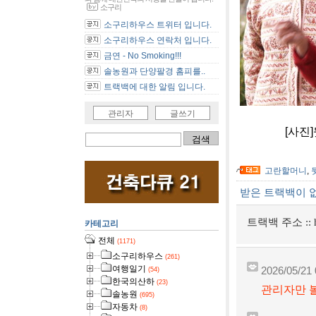
소구리
소구리하우스 트위터 입니다.
소구리하우스 연락처 입니다.
금연 - No Smoking!!!
솔농원과 단양팔경 홈피를..
트랙백에 대한 알림 입니다.
관리자
글쓰기
[사진]뒷집 
고란할머니
,
받은 트랙백이 
트랙백 주소 ::
카테고리
전체
(1171)
소구리하우스
(261)
여행일기
2026/05/21 
(54)
한국의산하
(23)
관리자만 볼
솔농원
(695)
자동차
(8)