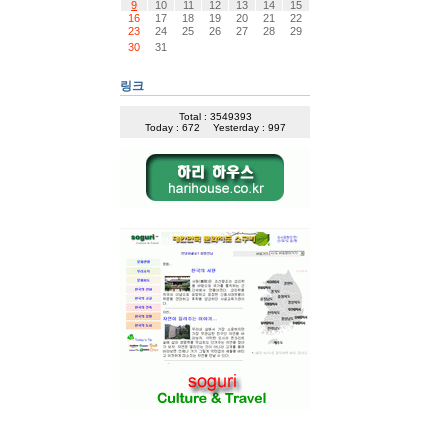
9
10
11
12
13
14
15
16
17
18
19
20
21
22
23
24
25
26
27
28
29
30
31
링크
Total : 3549393
Today : 672
Yesterday : 997