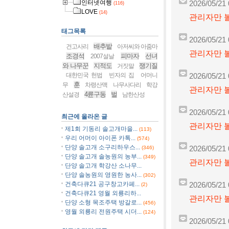
인터넷여행
2026/05/21 
(116)
LOVE
(14)
관리자만 볼
태그목록
2026/05/21 
배추밭
건고사리
아저씨와 아줌마
관리자만 볼
조경석
피마자
선녀
2007설날
와 나무꾼
지적도
쟁기질
거짓말
대한민국 헌법
빈자의 집
어머니
2026/05/21 
훈
무
차령산맥
나무사다리
학강
관리자만 볼
4륜구동
벌
산설경
남한산성
2026/05/21 
최근에 올라온 글
관리자만 볼
제1회 기동리 솔고개마을...
(113)
우리 어머이 아이폰 카톡...
(574)
단양 솔고개 소구리하우스...
(346)
2026/05/21 
단양 솔고개 솔농원의 농부...
(349)
관리자만 볼
단양 솔고개 학강산 소나무...
단양 솔농원의 영원한 농사...
(302)
건축다큐21 공구창고카페...
2026/05/21 
(2)
건축다큐21 영월 외룡리하...
관리자만 볼
단양 소형 목조주택 방갈로...
(456)
영월 외룡리 전원주택 시더...
(124)
2026/05/21 