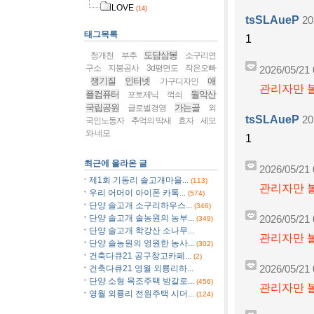
LOVE
(14)
tsSLAueP
20
태그목록
1
도담삼봉
청개천
부추
소구리연
구소
지붕공사
3d평면도
작은오빠
2026/05/21 
쟁기질
인터넷
애
가구디자인
관리자만 볼
플컴퓨터
월악산
포토제닉
꺽쇠
국립공원
가는골
글로벌경영
외
tsSLAueP
20
국인노동자
추억의 딱새
효자
세모
와 네모
1
최근에 올라온 글
2026/05/21 
제1회 기동리 솔고개마을...
(113)
관리자만 볼
우리 어머이 아이폰 카톡...
(574)
단양 솔고개 소구리하우스...
(346)
단양 솔고개 솔농원의 농부...
2026/05/21 
(349)
단양 솔고개 학강산 소나무...
관리자만 볼
단양 솔농원의 영원한 농사...
(302)
건축다큐21 공구창고카페...
(2)
건축다큐21 영월 외룡리하...
2026/05/21 
단양 소형 목조주택 방갈로...
(456)
관리자만 볼
영월 외룡리 전원주택 시더...
(124)