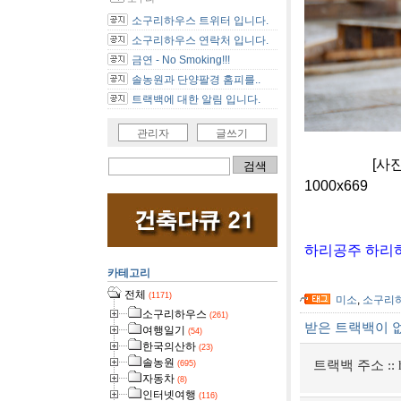
소구리하우스 트위터 입니다.
소구리하우스 연락처 입니다.
금연 - No Smoking!!!
솔농원과 단양팔경 홈피를..
트랙백에 대한 알림 입니다.
관리자
글쓰기
[사진]소구리
1000x669
하리공주 하리하
카테고리
전체
(1171)
미소
,
소구리
소구리하우스
(261)
받은 트랙백이 
여행일기
(54)
한국의산하
(23)
솔농원
트랙백 주소 ::
(695)
자동차
(8)
인터넷여행
(116)