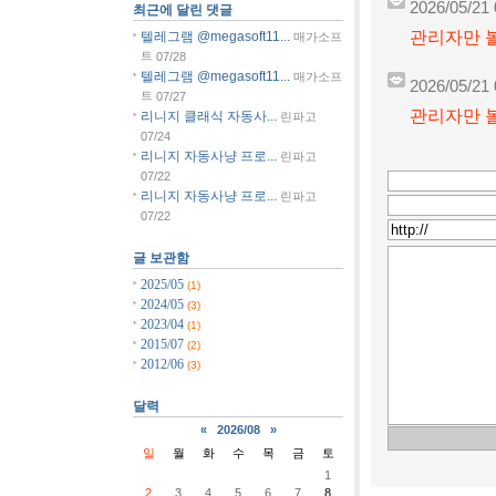
2026/05/21 
최근에 달린 댓글
관리자만 볼
텔레그램 @megasoft11...
매가소프
트
07/28
텔레그램 @megasoft11...
매가소프
2026/05/21 
트
07/27
관리자만 볼
리니지 클래식 자동사...
린파고
07/24
리니지 자동사냥 프로...
린파고
07/22
리니지 자동사냥 프로...
린파고
07/22
글 보관함
2025/05
(1)
2024/05
(3)
2023/04
(1)
2015/07
(2)
2012/06
(3)
달력
«
2026/08
»
일
월
화
수
목
금
토
1
2
3
4
5
6
7
8