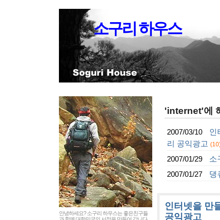
소구리 하우스
'internet
인
2007/03/10
리 공익광고
(10
소
2007/01/29
댕큐
2007/01/27
인터넷을 만들
안녕하세요? 소구리 하우스는 좋은친구들
공익광고
과 함께 대한민국의 서정을 만들어 갑니다.