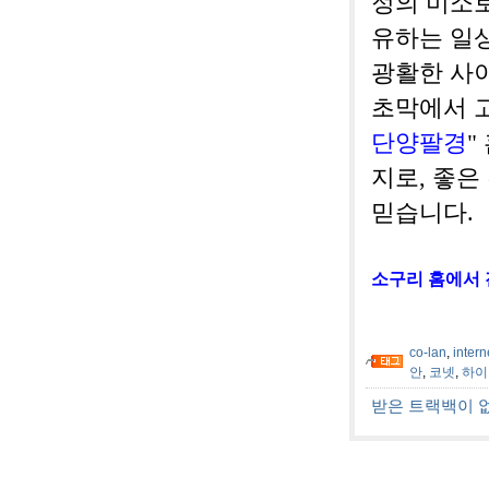
정의 미소로
유하는 일
광활한 사
초막에서 고
단양팔경
"
지로, 좋
믿습니다.
소구리 홈에서 
co-lan
,
intern
안
,
코넷
,
하이
받은 트랙백이 