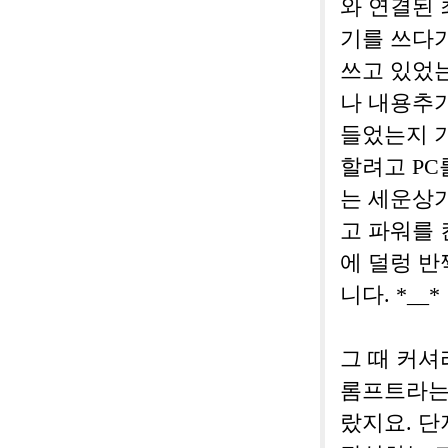
와 연결된 
기를 쓰다
쓰고 있었는
나 내용추가
들었는지 기
할려고 PC
는 세운상
고 파워를 
에 덜렁 
니다. *__*
그 때 커셔
롬프트라는 
랐지요. 단