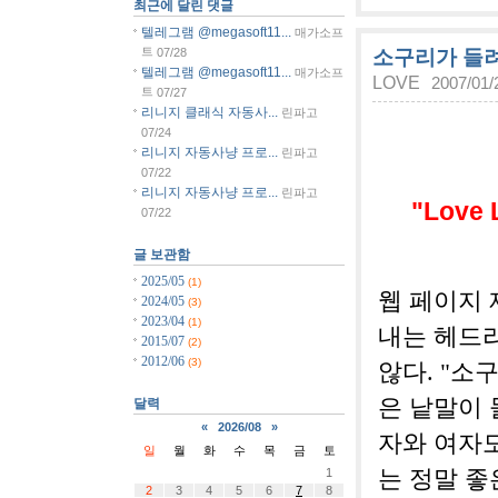
최근에 달린 댓글
텔레그램 @megasoft11...
매가소프
트
소구리가 들려
07/28
텔레그램 @megasoft11...
매가소프
LOVE
2007/01/
트
07/27
리니지 클래식 자동사...
린파고
07/24
리니지 자동사냥 프로...
린파고
07/22
리니지 자동사냥 프로...
린파고
"Love L
07/22
글 보관함
2025/05
(1)
웹 페이지 
2024/05
(3)
2023/04
(1)
내는 헤드라
2015/07
(2)
2012/06
(3)
않다. "소
은 낱말이 
달력
«
2026/08
»
자와 여자도
일
월
화
수
목
금
토
1
는 정말 좋
2
3
4
5
6
7
8