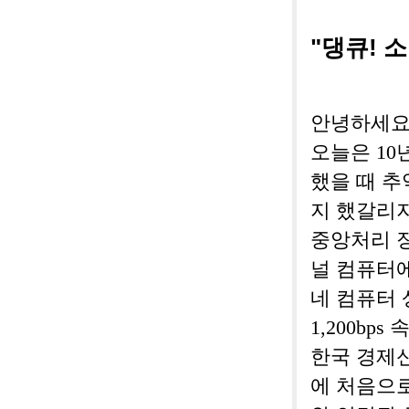
"댕큐! 소
안녕하세요?
오늘은 10
했을 때 추
지 했갈리지
중앙처리 장
널 컴퓨터에
네 컴퓨터
1,200bp
한국 경제
에 처음으로