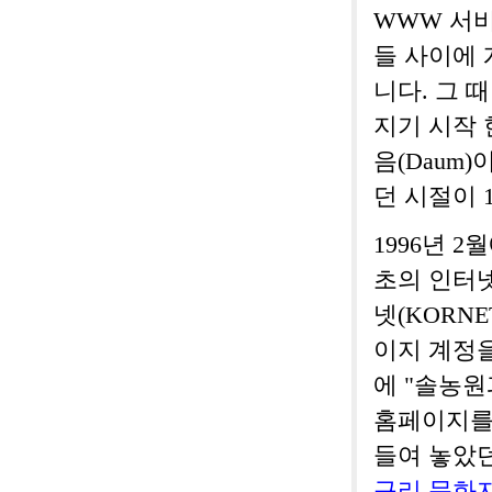
WWW 서
들 사이에 
니다. 그 
지기 시작 
음(Daum
던 시절이 1
1996년 
초의 인터넷
넷(KORN
이지 계정을
에 "솔농원
홈페이지를
들여 놓았던
구리 문화