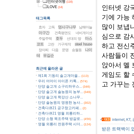
인터넷여행
(116)
인터넷 강
LOVE
(14)
기에 가능
태그목록
많이 보냅니
명사구나무
효자
고독
남해마늘
마구간
건축평면도
네비게이션
심으로 감사
호두
마스
주말주택
선대의 땅
코트
steel house
고란
가구제작
하고 전신
나이
장아찌
다음
문명
송월동
사람들이 
테
유길순
앉아서 멜
최근에 올라온 글
게임도 할 
제1회 기동리 솔고개마을...
(113)
우리 어머이 아이폰 카톡...
(574)
고 가꾸는 
단양 솔고개 소구리하우스...
(346)
단양 솔고개 솔농원의 농부...
(349)
단양 솔고개 학강산 소나무...
단양 솔농원의 영원한 농사...
(302)
건축다큐21 공구창고카페...
(2)
건축다큐21 영월 외룡리하...
단양 소형 목조주택 방갈로...
(456)
internet
,
KT
,
영월 외룡리 전원주택 시더...
(124)
받은 트랙백이 