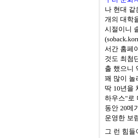
나 현대 같
개의 대학
시절이니 
(soback.k
서간 홈페이
것도 최첨단
출 했으니 
꽤 많이 
딱 10년을
하우스"로 
동안 20메
운영한 보
그 런 힘들