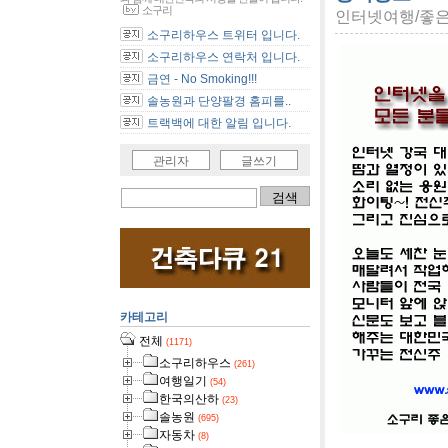
소구리
인터넷여행/좋
소구리하우스 트위터 입니다.
소구리하우스 연락처 입니다.
금연 - No Smoking!!!
솔농원과 단양팔경 홈피를..
트랙백에 대한 알림 입니다.
관리자
글쓰기
카테고리
전체
(1171)
소구리하우스
(261)
여행일기
(54)
한국의산하
(23)
솔농원
(695)
자동차
(8)