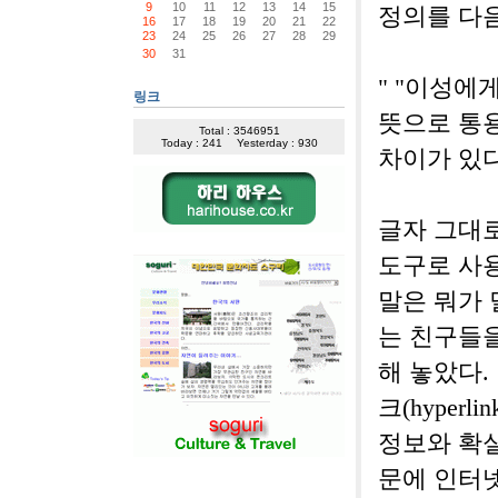
9
10
11
12
13
14
15
정의를 다음
16
17
18
19
20
21
22
23
24
25
26
27
28
29
30
31
" "이성에
링크
뜻으로 통용
Total : 3546951
Today : 241
Yesterday : 930
차이가 있다.
글자 그대
도구로 사
말은 뭐가 
는 친구들을
해 놓았다.
크(hyper
정보와 확실
문에 인터넷