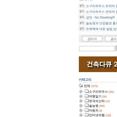
소구리하우스 트위터 
소구리하우스 연락처 
금연 - No Smoking!!!
솔농원과 단양팔경 홈피
트랙백에 대한 알림 입
관리자
글쓰
카테고리
전체
(1171)
소구리하우스
(261)
여행일기
(54)
한국의산하
(23)
솔농원
(695)
자동차
(8)
인터넷여행
(116)