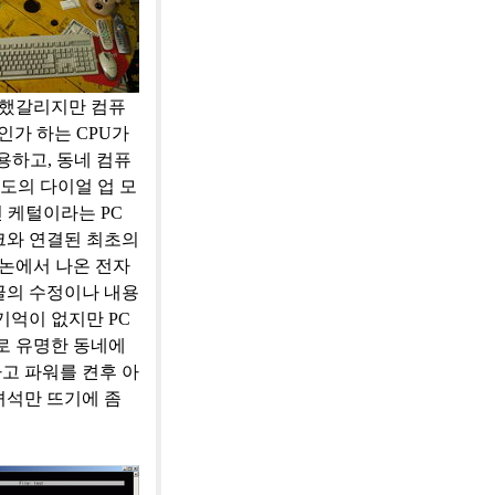
지 했갈리지만 컴퓨
6인가 하는 CPU가
용하고, 동네 컴퓨
속도의 다이얼 업 모
 케털이라는 PC
크와 연결된 최초의
케논에서 나온 전자
글의 수정이나 내용
기억이 없지만 PC
로 유명한 동네에
고 파워를 켠후 아
녀석만 뜨기에 좀