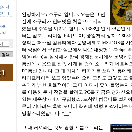
입니다.
입니다.
안녕하세요? 소구리 입니다. 오늘은 10년
전에 소구리가 인터넷을 처음으로 시작
를..
했을 때 추억을 이야기 합니다. 1988년 인지 89년인
니다.
터는 삼보 트라이젬 16비트 XP, 중앙처리 장치로 808
장착된 퍼스널 컴퓨터에다 운영체제로 MS-DOS를 사
기
터 상점에서 구입한 삼보에서 나온 내장형 1,200bps 
뎀(modem)을 설치해서 한국 경제신문사에서 운영하던
통신에 처음으로 접속 하게 된 것이 소구리가 네트워
PC통신 입니다. 그 때 기계식 타자기를 쓰다가 롯데
타이프라이터 쓰고 있었는데 오타 교정도 그렇고 또 
추가가 넘 비효율적이라 그 때 어디서 줏어 들었는지 
를 이용한 문서 작업을 할려고 PC를 지금은 청개천으
있는 세운상가에서 구입했죠. 도착한 컴퓨터를 설치하
무리 기다려도 흑백 모니터 화면에 덜렁 반짝거리는 
당황스러웠답니다. *__*
그 때 커셔라는 것도 명령 프롬프트라는