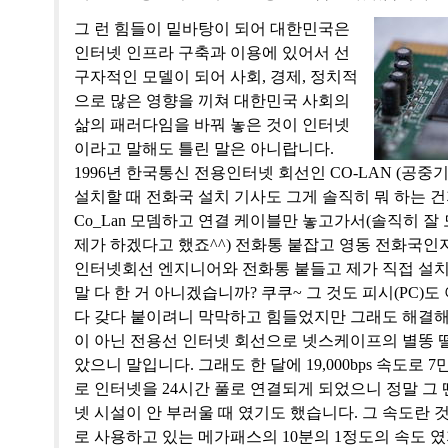
그 런 힘들이 밑바탕이 되어 대한민국은
인터넷 인프라 구축과 이용에 있어서 선
구자적인 모델이 되어 사회, 경제, 정치적
으로 많은 영향을 끼쳐 대한민국 사회의
삶의 패러다임을 바꿔 놓은 것이 인터넷
이라고 말해도 틀린 말은 아니랍니다.
1996년 한국통신 전용인터넷 회선인 CO-LAN (공
설치할 때 전화국 설치 기사도 그게 솔직히 뭐 하는 
Co_Lan 모뎀하고 연결 케이블만 놓고가서(솔직히 잘
제가 하겠다고 했죠^^) 전화통 붙잡고 영동 전화국인
인터넷회선 엔지니어와 전화통 붙들고 제가 직접 설
말 다 한 거 아니겠습니까? 쿠쿠~ 그 것도 피시(PC)도 
다 갖다 붙이려니 막막하고 힘들었지만 그래도 해결해서
이 아닌 전용선 인터넷 회선으로 넷스케이프의 별똥 
았으니 말입니다. 그래도 한 달에 19,000bps 속도로 
로 인터넷을 24시간 풀로 연결되게 되었으니 정말 그
넷 시설이 안 부러울 때 였기도 했습니다. 그 속도란 
로 사용하고 있는 메가패스의 10분의 1정도의 속도 였