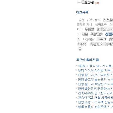
LOVE
(14)
태그목록
기운형
명진
이주노동자
크레인 기사
셋째오빠
이
두릅밭
칠레산 소나
지국
전원
신문
學雲山房
국
mascot
방
情
의성하늘
조주택
작은학교 이야
곰
최근에 올라온 글
제1회 기동리 솔고개마을..
우리 어머이 아이폰 카톡...
단양 솔고개 소구리하우스..
단양 솔고개 솔농원의 농부.
단양 솔고개 학강산 소나무.
단양 솔농원의 영원한 농사.
건축다큐21 공구창고카페..
건축다큐21 영월 외룡리하.
단양 소형 목조주택 방갈로.
영월 외룡리 전원주택 시더.