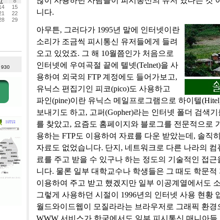
많이 사용하던 사람들이 피시통신의 유저 였다는 것 이
7
8
14
15
니다.
21
22
28
29
아무튼, 그러다가 1995년 말에 인터넷이란
소리가 조금씩 피시통신 유저들에게 들려
오고 있었죠. 그 해 10월쯤인가 처음으로
인터넷에 우여곡절 끝에 텔넷(Telnet)을 사
: 930
용하여 외국의 FTP 계정에도 들어가보고,
유닉스 편집기인 피코(pico)도 사용하고
파인(pine)이란 유닉스 메일프로그램으로 하이텔(Hite
보내기도 하고, 고퍼(Gopher)라는 인터넷 폴더 검색
를 찾았고, 요즘도 홈페이지와 블로그를 전문적으로 
용하는 FTP도 이용하여 자료를 다운 받았는데, 솔직히
자료도 없었습니다. 단지, 네트워크로 다른 나라의 컴
료를 주고 받을 수 있구나 하는 정도의 기술적인 접근
니다. 물론 일부 대학교수나 학생들은 그 때도 학문적
이용하여 주고 받고 했겠지만 일부 이공계열에서도 
그렇게 사용하던 시절이 1996년의 인터넷 사용 현황 
월드와이드웹이 모질라라는 브라우저로 그래픽 환경으
WWW 서비스가 한국에서도 일부 피시통신 매니아들 