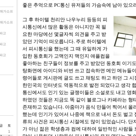
좋은 추억으로 PC통신 유저들의 가슴속에 남아 있으리
매가소프
그 후 하이텔 천리안 나우누리 등등의 피
매가소프
시통신에서 많은 활동은 아니지만 꼭 필
파고
요한 마당에선 몇글자씩 의견을 주고 받
았던 기억이 떠오릅니다. 주로 하이텔에
파고
서 피시통신을 했는데 그 때 유일하게 가
파고
입한 동호회가 고맥인지 맥인지 애플컴을
좋아하는 친구들이 정보를 주고 받았던 동호회 이기도 
탕화면에 아이디와 비번 쓰고 접속하면 메인 메뉴들이
령어들로 게시판에 글도 쓰고 채팅도 하고 하던 그 시
한민국의 인터넷도 역동적으로 발전 되었다고 생각 합니
통신에서도 인기 있는 글쟁이들은 소설로도 내고 영
하였던 것들은 지금도 똑 같이 블로그나 카페라는 형
존재하고 있습니다. 아줌마가 음식 만들어 찍어서 올
했는데 인기가 있어서 나중에 책으로 내서 돈도 벌고 잼
류의 사건은 피시통신 시절에도 많이 있었습니다. 단지
금
토
가 아닌 젊은 학생층과 컴에 대하여 일반적인 사람들 
1