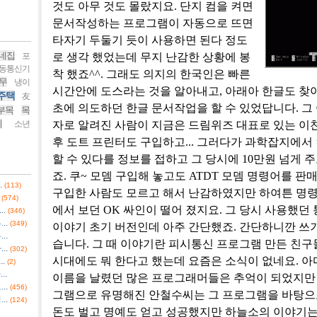
것도 아무 것도 몰랐지요. 단지 컴을 켜면
문서작성하는 프로그램이 자동으로 뜨면
타자기 두둘기 듯이 사용하면 된다 정도
네집
포
로 생각 했었는데 무지 난감한 상황에 봉
동통신기
착 했죠^^. 그래도 의지의 한국인은 빠른
무
냉이
시간안에 도스라는 것을 알아내고, 아래아 한글도 찾
주택
友
초에 의도하던 한글 문서작업을 할 수 있었답니다. 그
부목
목
기
소년
자로 알려진 사람이 지금은 드림위즈 대표로 있는 이찬
후 도트 프린터도 구입하고... 그러다가 과학잡지에서
할 수 있다를 정보를 접하고 그 당시에 10만원 넘게 
죠. 쿠~ 모뎀 구입해 놓고도 ATDT 모뎀 명령어를 
.
(113)
구입한 사람도 모르고 해서 난감하였지만 하여튼 명
(574)
에서 보던 OK 싸인이 떨어 졌지요. 그 당시 사용했
.
(346)
..
(349)
이야기 초기 버전인데 아주 간단했죠. 간단하니깐 쓰기
..
습니다. 그 때 이야기란 피시통신 프로그램 만든 친구
..
(302)
시대에도 뭐 한다고 했는데 요즘은 소식이 없네요. 아
.
(2)
..
이름을 날렸던 많은 프로그래머들은 추억이 되었지만
..
(456)
그램으로 유명해진 안철수씨는 그 프로그램을 바탕
..
(124)
돈도 벌고 명예도 얻고 성공했지만 하늘소의 이야기