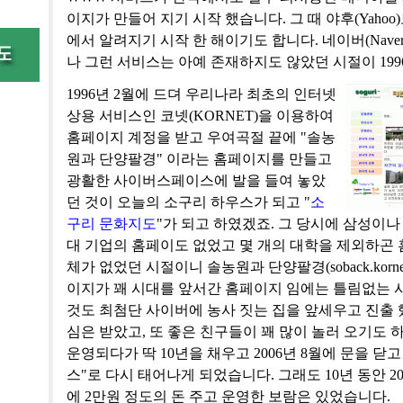
이지가 만들어 지기 시작 했습니다. 그 때 야후(Yaho
에서 알려지기 시작 한 해이기도 합니다. 네이버(Naver)
나 그런 서비스는 아예 존재하지도 않았던 시절이 199
1996년 2월에 드뎌 우리나라 최초의 인터넷
상용 서비스인 코넷(KORNET)을 이용하여
홈페이지 계정을 받고 우여곡절 끝에 "솔농
원과 단양팔경" 이라는 홈페이지를 만들고
광활한 사이버스페이스에 발을 들여 놓았
던 것이 오늘의 소구리 하우스가 되고 "
소
구리 문화지도
"가 되고 하였겠죠. 그 당시에 삼성이나
대 기업의 홈페이도 없었고 몇 개의 대학을 제외하곤 
체가 없었던 시절이니 솔농원과 단양팔경(soback.kornet.ne
이지가 꽤 시대를 앞서간 홈페이지 임에는 틀림없는 사
것도 최첨단 사이버에 농사 짓는 집을 앞세우고 진출 
심은 받았고, 또 좋은 친구들이 꽤 많이 놀러 오기도
운영되다가 딱 10년을 채우고 2006년 8월에 문을 닫고
스"로 다시 태어나게 되었습니다. 그래도 10년 동안 2
에 2만원 정도의 돈 주고 운영한 보람은 있었습니다.