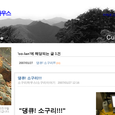
하우스
지역로그
'co-lan'에 해당되는 글 1건
댕큐! 소구리!!!
2007/01/27
(11)
댕큐! 소구리!!!
소구리하우스/소구리이야기
2007/01/27 12:16
좋은친구들
"댕큐! 소구리!!!"
 갑니다.