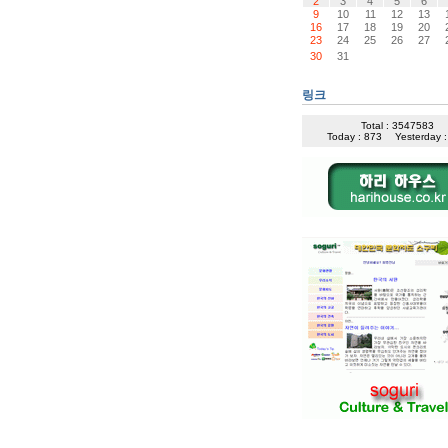
2
3
4
5
6
9
10
11
12
13
16
17
18
19
20
23
24
25
26
27
30
31
링크
Total : 3547583
Today : 873
Yesterday 