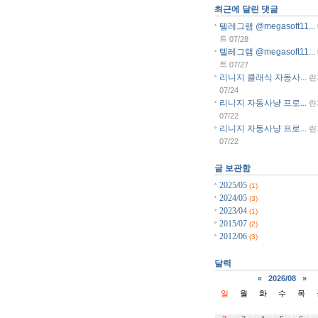
최근에 달린 댓글
텔레그램 @megasoft11...
트
07/28
텔레그램 @megasoft11...
트
07/27
리니지 클래식 자동사...
린
07/24
리니지 자동사냥 프로...
린
07/22
리니지 자동사냥 프로...
린
07/22
글 보관함
2025/05
(1)
2024/05
(3)
2023/04
(1)
2015/07
(2)
2012/06
(3)
달력
«
2026/08
»
일
월
화
수
목