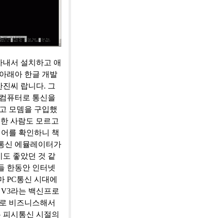
아내서 설치하고 애
 아래아 한글 개발
진씨 랍니다. 그
 컴퓨터로 통신을
주고 모뎀을 구입했
판매한 사람도 모르고
령어를 확인하니 책
던 통신 에뮬레이터가
도 좋았던 것 같
들 한동안 인터넷
마 PC통신 시대에
 V3라는 백신프로
으로 비즈니스해서
는 피시통신 시절의